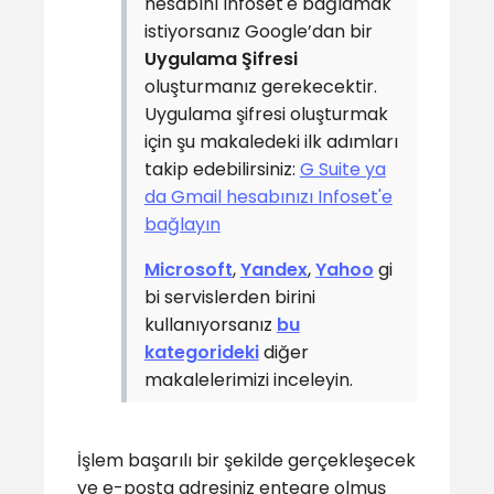
hesabını Infoset'e bağlamak
istiyorsanız Google’dan bir
Uygulama Şifresi
oluşturmanız gerekecektir.
Uygulama şifresi oluşturmak
için şu makaledeki ilk adımları
takip edebilirsiniz:
G Suite ya
da Gmail hesabınızı Infoset'e
bağlayın
Microsoft
,
Yandex
,
Yahoo
gi
bi servislerden birini
kullanıyorsanız
bu
kategorideki
diğer
makalelerimizi inceleyin.
İşlem başarılı bir şekilde gerçekleşecek
ve e-posta adresiniz entegre olmuş