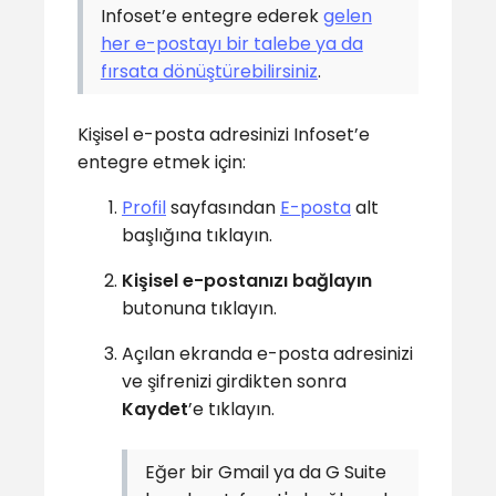
Infoset’e entegre ederek
gelen
her e-postayı bir talebe ya da
fırsata dönüştürebilirsiniz
.
Kişisel e-posta adresinizi Infoset’e
entegre etmek için:
Profil
sayfasından
E-posta
alt
başlığına tıklayın.
Kişisel e-postanızı bağlayın
butonuna tıklayın.
Açılan ekranda e-posta adresinizi
ve şifrenizi girdikten sonra
Kaydet
’e tıklayın.
Eğer bir Gmail ya da G Suite