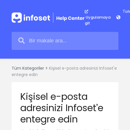
Uygulamaya
git
Tüm Kategoriler
Kişisel e-posta adresinizi Infoset'e
entegre edin
Kişisel e-posta
adresinizi Infoset'e
entegre edin