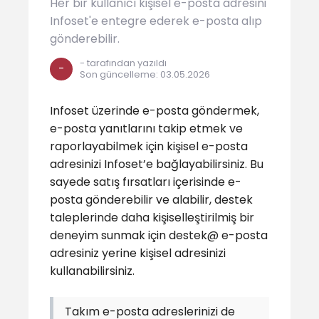
Her bir kullanıcı kişisel e-posta adresini
Infoset'e entegre ederek e-posta alıp
gönderebilir.
- tarafından yazıldı
-
Son güncelleme
:
03.05.2026
Infoset üzerinde e-posta göndermek,
e-posta yanıtlarını takip etmek ve
raporlayabilmek için kişisel e-posta
adresinizi Infoset’e bağlayabilirsiniz. Bu
sayede satış fırsatları içerisinde e-
posta gönderebilir ve alabilir, destek
taleplerinde daha kişiselleştirilmiş bir
deneyim sunmak için destek@ e-posta
adresiniz yerine kişisel adresinizi
kullanabilirsiniz.
Takım e-posta adreslerinizi de