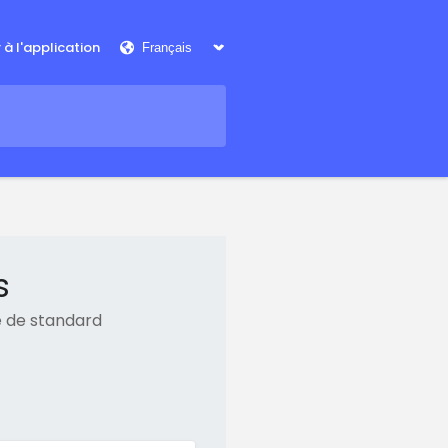
r à l'application
s
e de standard