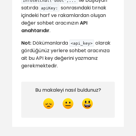
ile başlayan
InfosetChat('boot',...
satırda
sonrasındaki tırnak
apiKey:
içindeki harf ve rakamlardan oluşan
değer sohbet aracınızın
API
anahtarıdır
.
Not:
Dökümanlarda
olarak
<api_key>
gördüğünüz yerlere sohbet aracınıza
ait bu API key değerini yazmanız
gerekmektedir.
Bu makaleyi nasıl buldunuz?