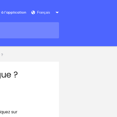
r à l'application
 ?
ue ?
iquez sur