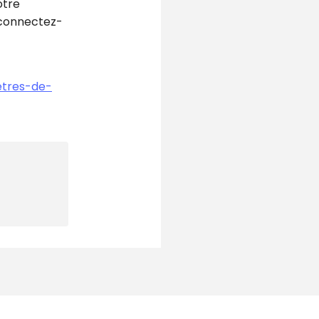
otre
econnectez-
etres-de-